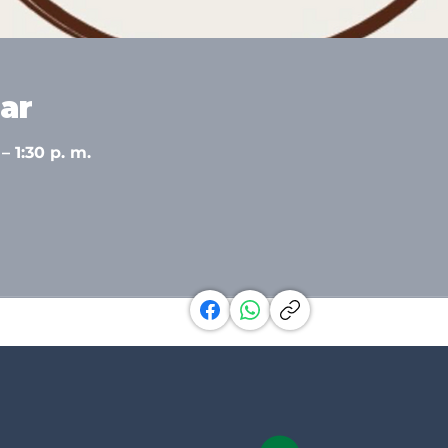
ar
– 1:30 p. m.