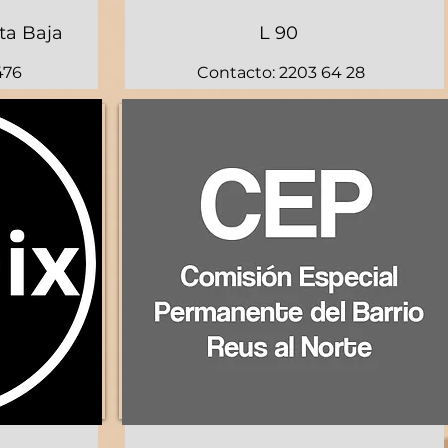
ta Baja
L 90
476
Contacto: 2203 64 28