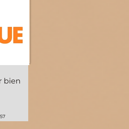
r bien
 57