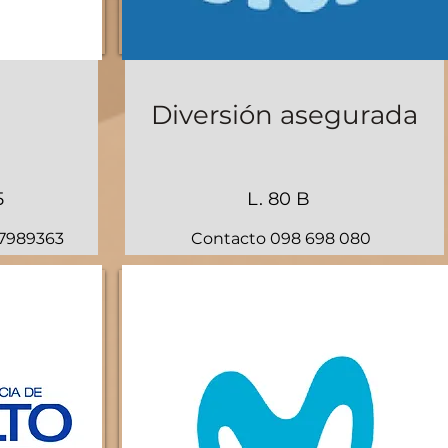
Diversión asegurada
5
L. 80 B
97989363
Contacto 098 698 080