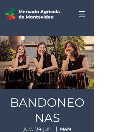
BANDONEO
NAS
jue, 04 jun.
  |  
MAM