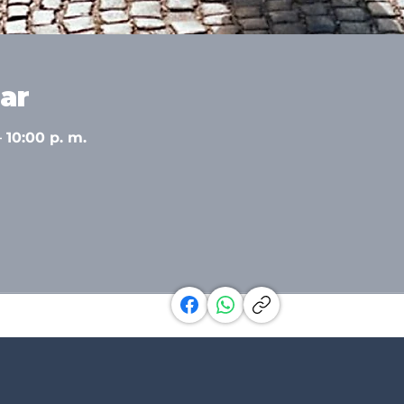
ar
– 10:00 p. m.