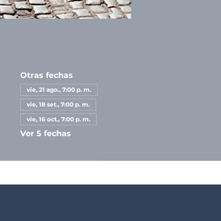
Otras fechas
vie, 21 ago., 7:00 p. m.
vie, 18 set., 7:00 p. m.
vie, 16 oct., 7:00 p. m.
Ver 5 fechas